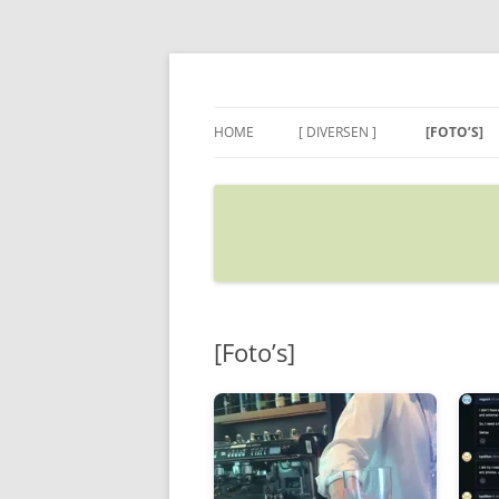
Ga
naar
de
Sietse's blog
inhoud
HOME
[ DIVERSEN ]
[FOTO’S]
ADRES IN GOOGLE MAPS
VERPLAATSEN
[Foto’s]