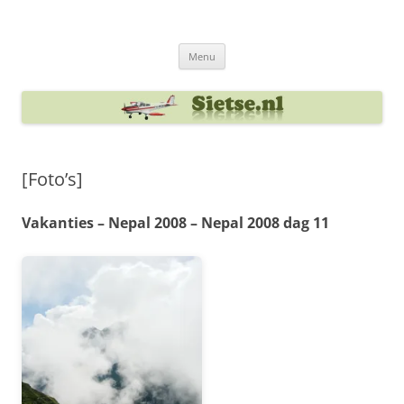
Ga
naar
Sietse's blog
de
inhoud
Menu
[Foto’s]
Vakanties – Nepal 2008 – Nepal 2008 dag 11