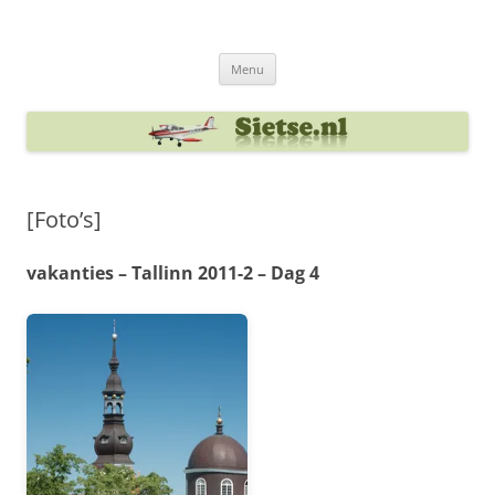
Ga
naar
Sietse's blog
de
inhoud
Menu
[Foto’s]
vakanties – Tallinn 2011-2 – Dag 4