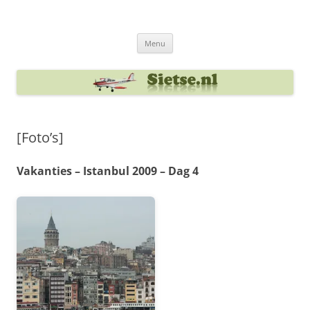
Ga
naar
Sietse's blog
de
inhoud
Menu
[Foto’s]
Vakanties – Istanbul 2009 – Dag 4