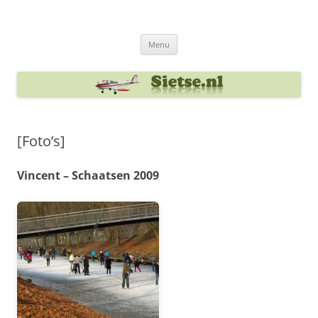
Ga
naar
Sietse's blog
de
inhoud
Menu
[Foto’s]
Vincent – Schaatsen 2009