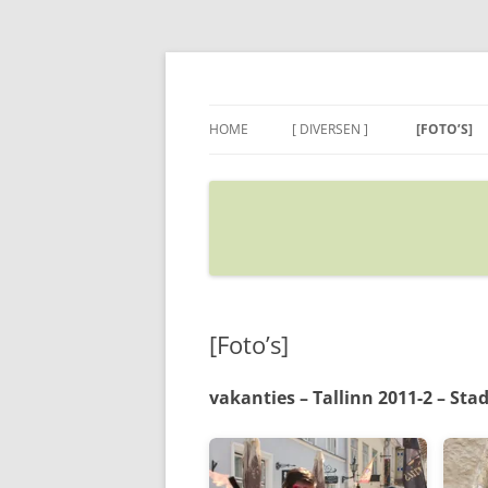
Ga
naar
de
Sietse's blog
inhoud
HOME
[ DIVERSEN ]
[FOTO’S]
ADRES IN GOOGLE MAPS
VERPLAATSEN
[Foto’s]
vakanties – Tallinn 2011-2 – Stad