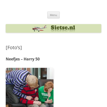
Ga
naar
Sietse's blog
de
inhoud
Menu
[Foto’s]
Neefjes – Harry 50