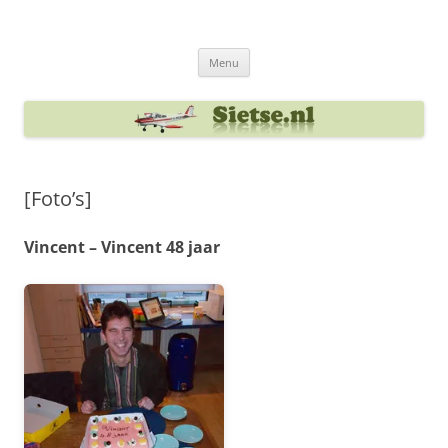
Ga
naar
Sietse's blog
de
inhoud
Menu
[Foto’s]
Vincent – Vincent 48 jaar