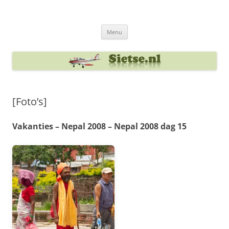
Ga
naar
Sietse's blog
de
inhoud
Menu
[Foto’s]
Vakanties – Nepal 2008 – Nepal 2008 dag 15