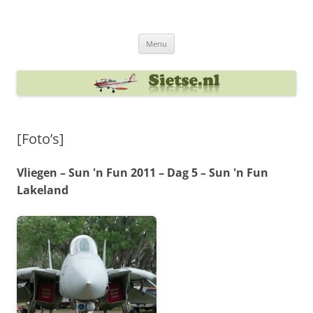
Ga
naar
Sietse's blog
de
inhoud
Menu
[Foto’s]
Vliegen – Sun 'n Fun 2011 – Dag 5 – Sun 'n Fun
Lakeland