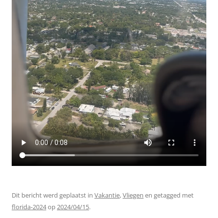
Dit bericht werd geplaatst in
Vakantie
,
Vliegen
en getagged met
florida-2024
op
2024/04/15
.