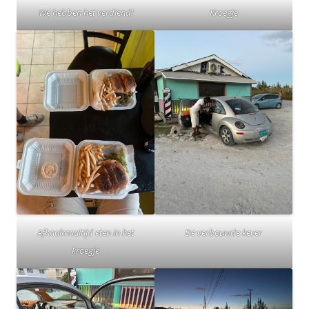
We hebben het verdiend!
Kroegje
Afhaalmaaltijd eten in het
De verbouwde kever
kroegje