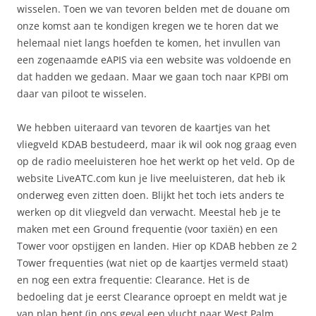
wisselen. Toen we van tevoren belden met de douane om
onze komst aan te kondigen kregen we te horen dat we
helemaal niet langs hoefden te komen, het invullen van
een zogenaamde eAPIS via een website was voldoende en
dat hadden we gedaan. Maar we gaan toch naar KPBI om
daar van piloot te wisselen.
We hebben uiteraard van tevoren de kaartjes van het
vliegveld KDAB bestudeerd, maar ik wil ook nog graag even
op de radio meeluisteren hoe het werkt op het veld. Op de
website LiveATC.com kun je live meeluisteren, dat heb ik
onderweg even zitten doen. Blijkt het toch iets anders te
werken op dit vliegveld dan verwacht. Meestal heb je te
maken met een Ground frequentie (voor taxiën) en een
Tower voor opstijgen en landen. Hier op KDAB hebben ze 2
Tower frequenties (wat niet op de kaartjes vermeld staat)
en nog een extra frequentie: Clearance. Het is de
bedoeling dat je eerst Clearance oproept en meldt wat je
van plan bent (in ons geval een vlucht naar West Palm