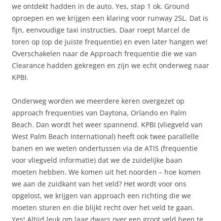
we ontdekt hadden in de auto. Yes, stap 1 ok. Ground
oproepen en we krijgen een klaring voor runway 25L. Dat is
fijn, eenvoudige taxi instructies. Daar roept Marcel de
toren op (op de juiste frequentie) en even later hangen we!
Overschakelen naar de Approach frequentie die we van
Clearance hadden gekregen en zijn we echt onderweg naar
KPBI.
Onderweg worden we meerdere keren overgezet op
approach frequenties van Daytona, Orlando en Palm
Beach. Dan wordt het weer spannend. KPBI (vliegveld van
West Palm Beach International) heeft ook twee parallelle
banen en we weten ondertussen via de ATIS (frequentie
voor vliegveld informatie) dat we de zuidelijke baan
moeten hebben. We komen uit het noorden – hoe komen
we aan de zuidkant van het veld? Het wordt voor ons
opgelost, we krijgen van approach een richting die we
moeten sturen en die blijkt recht over het veld te gaan.
Yes! Altijd leuk om laag dwars over een groot veld heen te