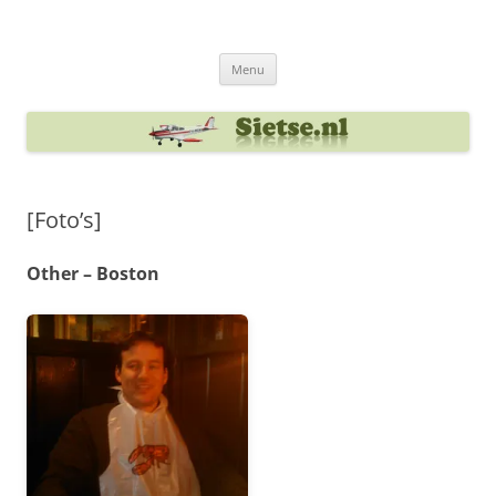
Ga
naar
Sietse's blog
de
inhoud
Menu
[Foto’s]
Other – Boston