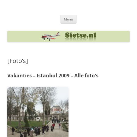
Ga
naar
Sietse's blog
de
inhoud
Menu
[Foto’s]
Vakanties – Istanbul 2009 – Alle foto's