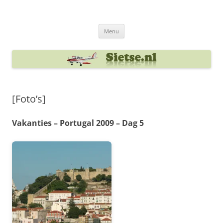
Ga
naar
Sietse's blog
de
inhoud
Menu
[Foto’s]
Vakanties – Portugal 2009 – Dag 5