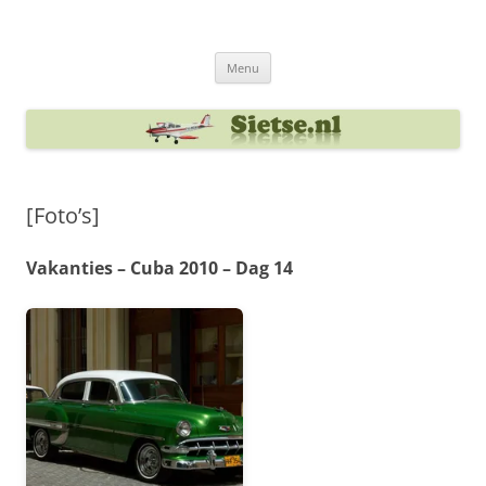
Ga
naar
Sietse's blog
de
inhoud
Menu
[Foto’s]
Vakanties – Cuba 2010 – Dag 14