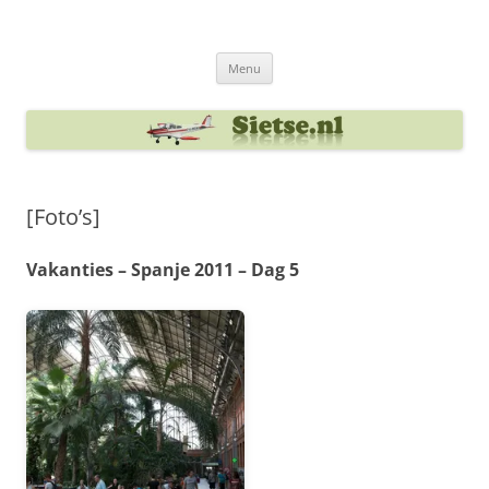
Ga
naar
Sietse's blog
de
inhoud
Menu
[Foto’s]
Vakanties – Spanje 2011 – Dag 5