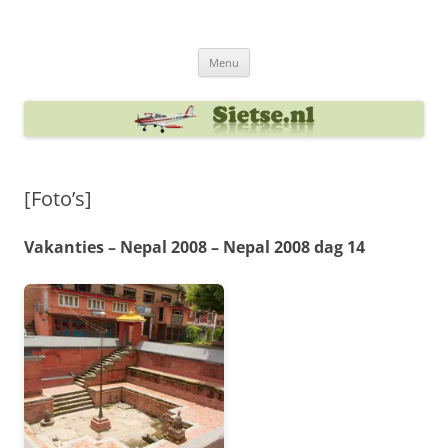
Ga
naar
Sietse's blog
de
inhoud
Menu
[Foto’s]
Vakanties – Nepal 2008 – Nepal 2008 dag 14