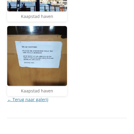
Kaapstad haven
Kaapstad haven
← Terug naar galerij