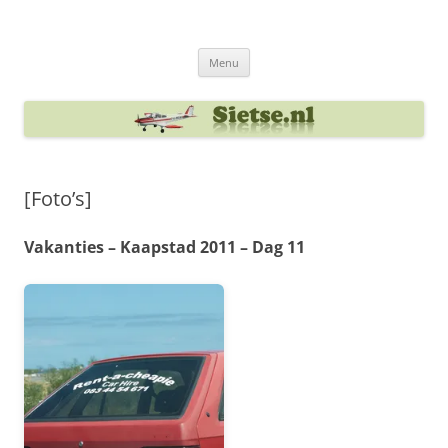
Ga
naar
Sietse's blog
de
inhoud
Menu
[Foto’s]
Vakanties – Kaapstad 2011 – Dag 11