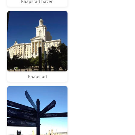
Kaapstad haven
Kaapstad