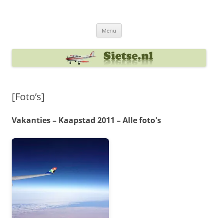
Ga
naar
Sietse's blog
de
inhoud
Menu
[Foto’s]
Vakanties – Kaapstad 2011 – Alle foto's