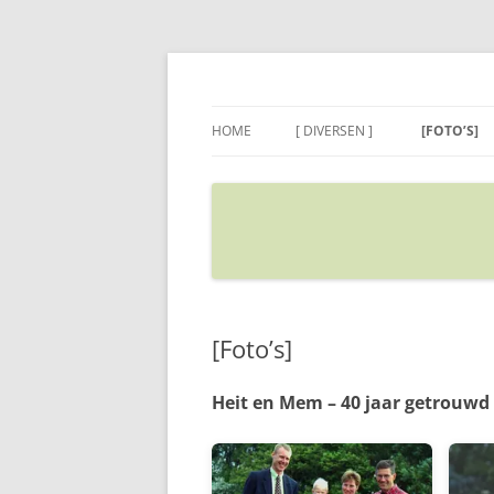
Ga
naar
de
Sietse's blog
inhoud
HOME
[ DIVERSEN ]
[FOTO’S]
ADRES IN GOOGLE MAPS
VERPLAATSEN
[Foto’s]
Heit en Mem – 40 jaar getrouwd