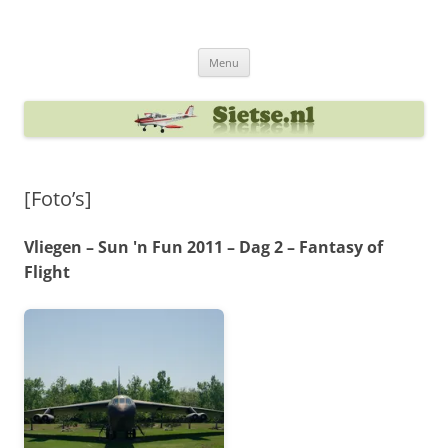
Ga
naar
Sietse's blog
de
inhoud
Menu
[Foto’s]
Vliegen – Sun 'n Fun 2011 – Dag 2 – Fantasy of
Flight