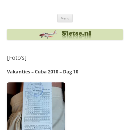
Ga
naar
Sietse's blog
de
inhoud
Menu
[Foto’s]
Vakanties – Cuba 2010 – Dag 10