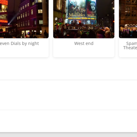
even Dials by night
West end
Spama
Theate