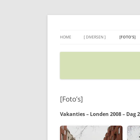
Ga
naar
de
Sietse's blog
inhoud
HOME
[ DIVERSEN ]
[FOTO’S]
ADRES IN GOOGLE MAPS
VERPLAATSEN
[Foto’s]
Vakanties – Londen 2008 – Dag 2