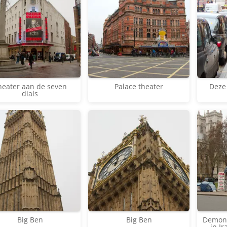
heater aan de seven
Palace theater
Deze
dials
Big Ben
Big Ben
Demons
in I