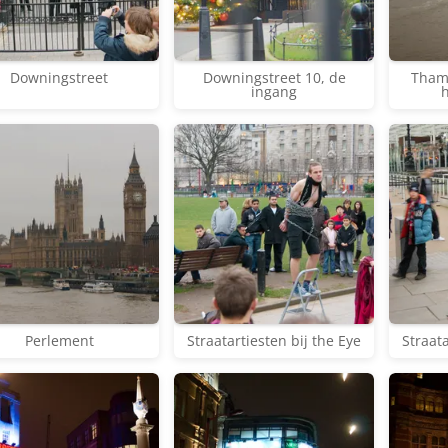
Downingstreet
Downingstreet 10, de
Thame
ingang
Perlement
Straatartiesten bij the Eye
Straata