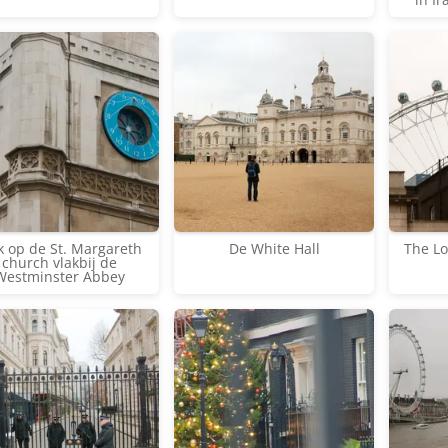
k op de St. Margareth
De White Hall
The L
church vlakbij de
Westminster Abbey