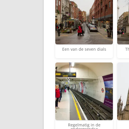
Een van de seven dials
T
Regelmatig in de
ondergrondse