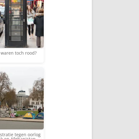
 waren toch rood?
tratie tegen oorlog
rak en Afghanistan