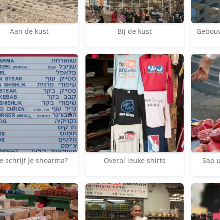
Aan de kust
Bij de kust
Gebouw 
e schrijf je shoarma?
Overal leuke shirts
Sap u