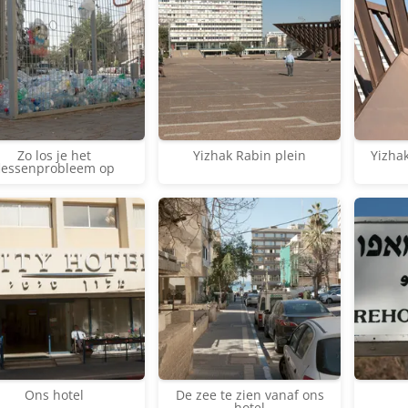
Zo los je het
Yizhak Rabin plein
Yizha
lessenprobleem op
Ons hotel
De zee te zien vanaf ons
hotel