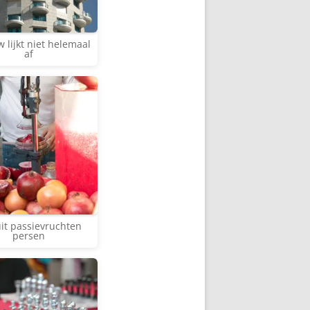
lijkt niet helemaal
af
it passievruchten
persen