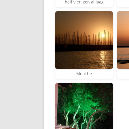
half vier, zon al laag
Mooi he