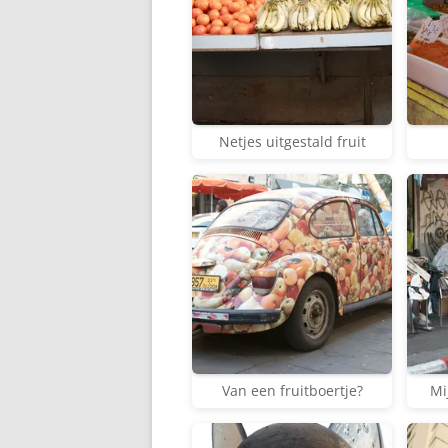
Netjes uitgestald fruit
Van een fruitboertje?
Mi