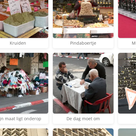
Kruiden
Pindaboertje
M
jn maat ligt onderop
De dag moet om