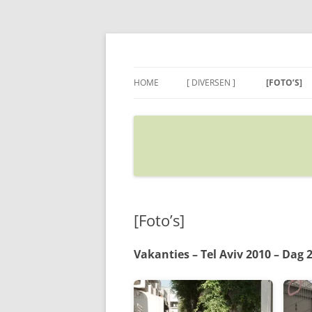
Ga
naar
de
Sietse's blog
inhoud
HOME
[ DIVERSEN ]
[FOTO’S]
ADRES IN GOOGLE MAPS
VERPLAATSEN
[Foto’s]
Vakanties – Tel Aviv 2010 – Dag 