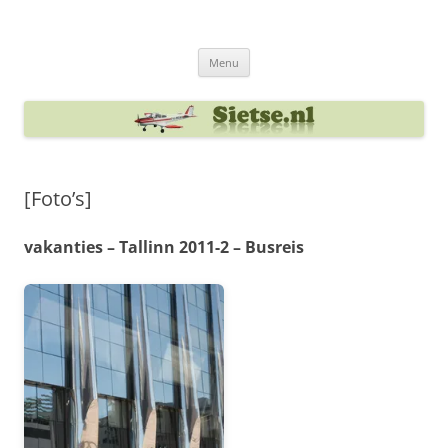
Ga
naar
Sietse's blog
de
inhoud
Menu
[Foto’s]
vakanties – Tallinn 2011-2 – Busreis