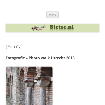
Ga
naar
Sietse's blog
de
inhoud
Menu
[Foto’s]
Fotografie – Photo walk Utrecht 2013