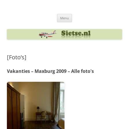
Ga
naar
Sietse's blog
de
inhoud
Menu
[Foto’s]
Vakanties – Maxburg 2009 – Alle foto's