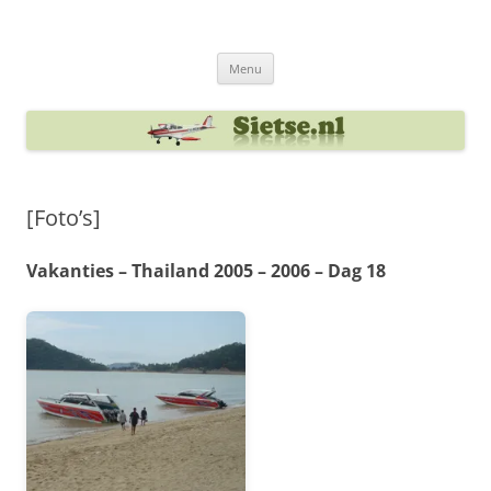
Ga
naar
Sietse's blog
de
inhoud
Menu
[Foto’s]
Vakanties – Thailand 2005 – 2006 – Dag 18