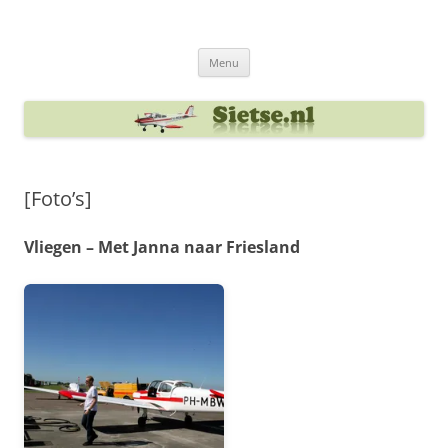
Ga
naar
Sietse's blog
de
inhoud
Menu
[Foto’s]
Vliegen – Met Janna naar Friesland