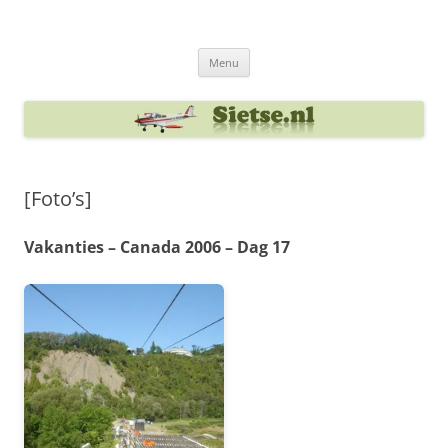
Ga
naar
Sietse's blog
de
inhoud
Menu
[Foto’s]
Vakanties – Canada 2006 – Dag 17