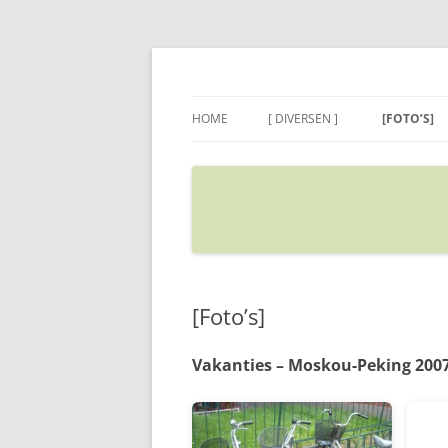
Ga
naar
de
Sietse's blog
inhoud
HOME
[ DIVERSEN ]
[FOTO’S]
ADRES IN GOOGLE MAPS
VERPLAATSEN
[Foto’s]
Vakanties – Moskou-Peking 2007