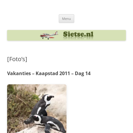
Ga
naar
Sietse's blog
de
inhoud
Menu
[Foto’s]
Vakanties – Kaapstad 2011 – Dag 14