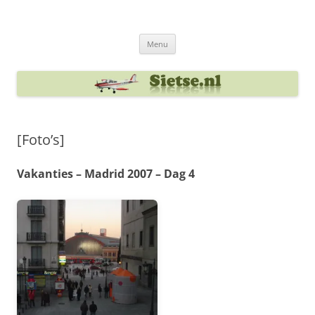
Ga
naar
Sietse's blog
de
inhoud
Menu
[Foto’s]
Vakanties – Madrid 2007 – Dag 4