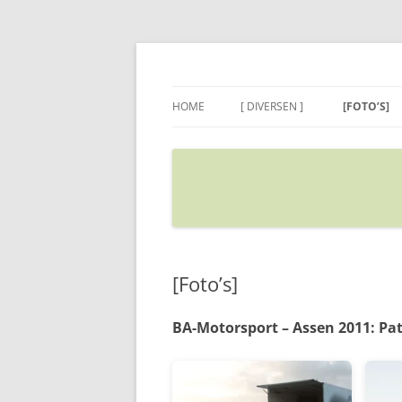
Ga
naar
de
Sietse's blog
inhoud
HOME
[ DIVERSEN ]
[FOTO’S]
ADRES IN GOOGLE MAPS
VERPLAATSEN
[Foto’s]
BA-Motorsport – Assen 2011: Patr