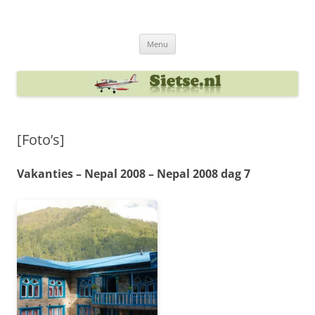
Ga
naar
Sietse's blog
de
inhoud
Menu
[Foto’s]
Vakanties – Nepal 2008 – Nepal 2008 dag 7