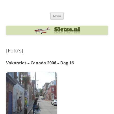
Ga
naar
Sietse's blog
de
inhoud
Menu
[Foto’s]
Vakanties – Canada 2006 – Dag 16