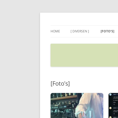
Ga
naar
de
Sietse's blog
inhoud
HOME
[ DIVERSEN ]
[FOTO’S]
ADRES IN GOOGLE MAPS
VERPLAATSEN
[Foto’s]