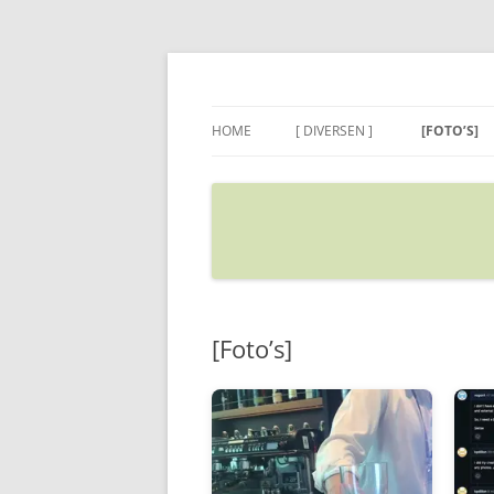
Ga
naar
de
Sietse's blog
inhoud
HOME
[ DIVERSEN ]
[FOTO’S]
ADRES IN GOOGLE MAPS
VERPLAATSEN
[Foto’s]