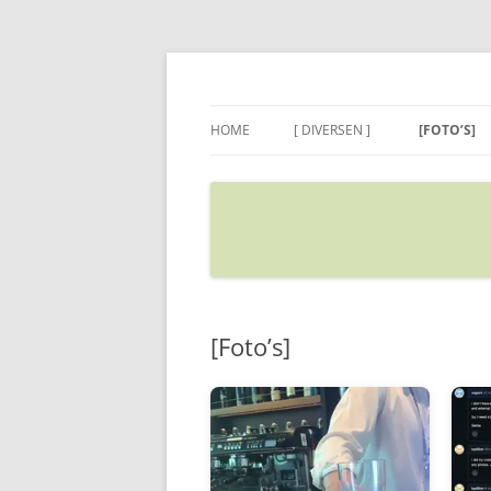
Ga
naar
de
Sietse's blog
inhoud
HOME
[ DIVERSEN ]
[FOTO’S]
ADRES IN GOOGLE MAPS
VERPLAATSEN
[Foto’s]