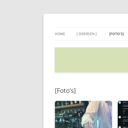
Ga
naar
de
Sietse's blog
inhoud
HOME
[ DIVERSEN ]
[FOTO’S]
ADRES IN GOOGLE MAPS
VERPLAATSEN
[Foto’s]