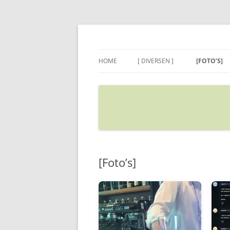
Ga
naar
de
Sietse's blog
inhoud
HOME
[ DIVERSEN ]
[FOTO’S]
ADRES IN GOOGLE MAPS
VERPLAATSEN
[Foto’s]