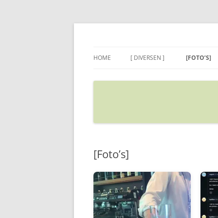
Ga
naar
de
Sietse's blog
inhoud
HOME
[ DIVERSEN ]
[FOTO’S]
ADRES IN GOOGLE MAPS
VERPLAATSEN
[Foto’s]