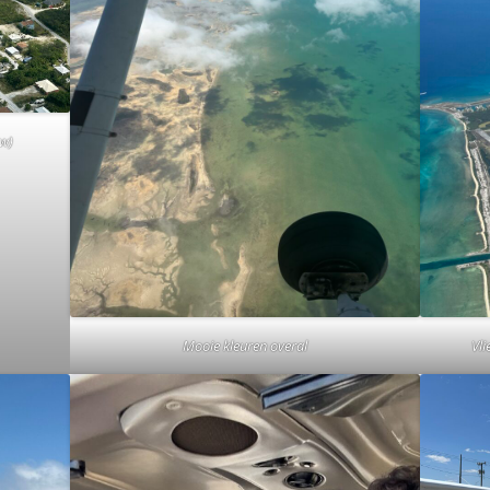
uw)
Mooie kleuren overal
Vli