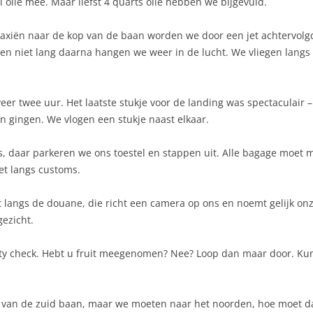
olie mee. Maar liefst 4 quarts olie hebben we bijgevuld.
 taxiën naar de kop van de baan worden we door een jet achtervolg
en niet lang daarna hangen we weer in de lucht. We vliegen langs
veer twee uur. Het laatste stukje voor de landing was spectaculair
aan gingen. We vlogen een stukje naast elkaar.
, daar parkeren we ons toestel en stappen uit. Alle bagage moet 
oet langs customs.
st langs de douane, die richt een camera op ons en noemt gelijk o
ezicht.
y check. Hebt u fruit meegenomen? Nee? Loop dan maar door. Kunn
 van de zuid baan, maar we moeten naar het noorden, hoe moet dat?