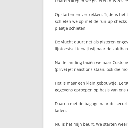
Daarom kregen we gisteren dus zoveel 
Opstarten en vertrekken. Tijdens het
schieten we op met de run-up checks 
plaatje schieten.
De vlucht duurt net als gisteren onge
lijntoestsel terwijl wij naar de zuidb
Na de landing taxiën we naar Customs
(privé) jet naast ons staan, ook die m
Het is maar een klein gebouwtje. Eer
gegevens oproepen op basis van ons g
Daarna met de bagage naar de securit
laden.
Nu is het mijn beurt. We starten weer