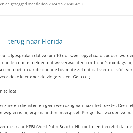
gen
en getagged met
florida-2024
op
2024/04/17
.
– terug naar Florida
feur afgesproken dat we om 10 uur weer opgehaald zouden worden.
h bellen om te melden dat we verwachten om 1 uur ’s middags bij
voren moet, maar de douane beambte zei dat dat vier uur vóór vertr
voor deze keer door de vingers zien. Gelukkig.
n te laat.
benzine en diensten en gaan we rustig aan naar het toestel. Die 
de weg en is hij ergens anders neergezet. Per golfkar worden we na
ver dus naar KPBI (West Palm Beach). Hij controleert en ziet dat de 