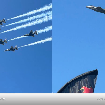
irds
F-35 i