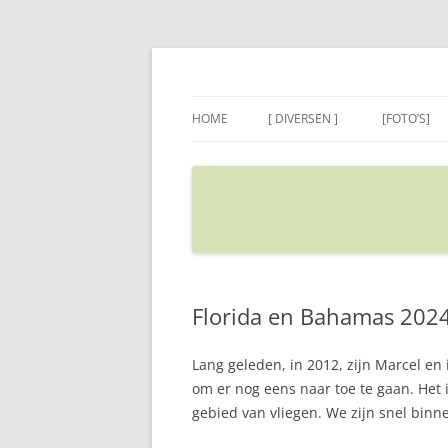
Ga
naar
de
Sietse's blog
inhoud
HOME
[ DIVERSEN ]
[FOTO’S]
ADRES IN GOOGLE MAPS
VERPLAATSEN
Florida en Bahamas 2024
Lang geleden, in 2012, zijn Marcel en 
om er nog eens naar toe te gaan. Het i
gebied van vliegen. We zijn snel binne