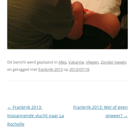
Dit bericht werd geplaatst in
Alles
,
Vakantie
,
Vliegen
,
Zonder tweets
en getagged met
frankrijk-2013
op
2013/07/18
.
Berichtnavigatie
←
Frankrijk 2013:
Frankrijk 2013: Wel of geen
Inspannende vlucht naar La
onweer?
→
Rochelle