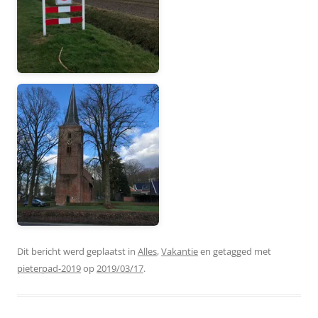
Dit bericht werd geplaatst in
Alles
,
Vakantie
en getagged met
pieterpad-2019
op
2019/03/17
.