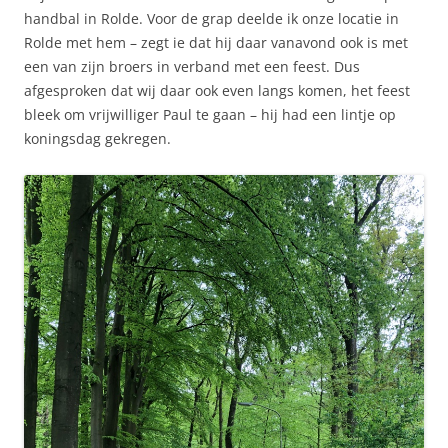
handbal in Rolde. Voor de grap deelde ik onze locatie in
Rolde met hem – zegt ie dat hij daar vanavond ook is met
een van zijn broers in verband met een feest. Dus
afgesproken dat wij daar ook even langs komen, het feest
bleek om vrijwilliger Paul te gaan – hij had een lintje op
koningsdag gekregen.