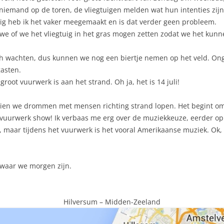
d: niemand op de toren, de vliegtuigen melden wat hun intenties zij
ig heb ik het vaker meegemaakt en is dat verder geen probleem.
 we of we het vliegtuig in het gras mogen zetten zodat we het kun
ich wachten, dus kunnen we nog een biertje nemen op het veld. Ongel
gasten.
oot vuurwerk is aan het strand. Oh ja, het is 14 juli!
 zien we drommen met mensen richting strand lopen. Het begint om 2
vuurwerk show! Ik verbaas me erg over de muziekkeuze, eerder op 
, maar tijdens het vuurwerk is het vooral Amerikaanse muziek. Ok, 
 waar we morgen zijn.
Hilversum – Midden-Zeeland