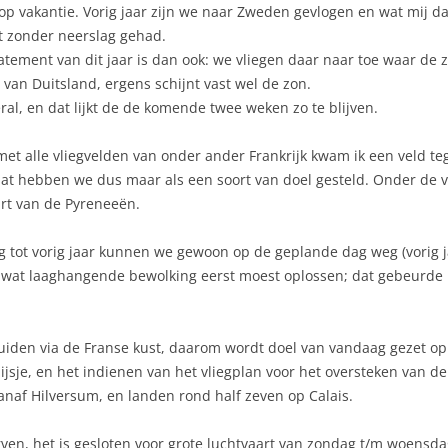
op vakantie. Vorig jaar zijn we naar Zweden gevlogen en wat mij da
t zonder neerslag gehad.
tatement van dit jaar is dan ook: we vliegen daar naar toe waar de z
n van Duitsland, ergens schijnt vast wel de zon.
eral, en dat lijkt de de komende twee weken zo te blijven.
et alle vliegvelden van onder ander Frankrijk kwam ik een veld te
dat hebben we dus maar als een soort van doel gesteld. Onder de v
uurt van de Pyreneeën.
ling tot vorig jaar kunnen we gewoon op de geplande dag weg (vori
 wat laaghangende bewolking eerst moest oplossen; dat gebeurde u
 zuiden via de Franse kust, daarom wordt doel van vandaag gezet o
sje, en het indienen van het vliegplan voor het oversteken van de
anaf Hilversum, en landen rond half zeven op Calais.
rven, het is gesloten voor grote luchtvaart van zondag t/m woens