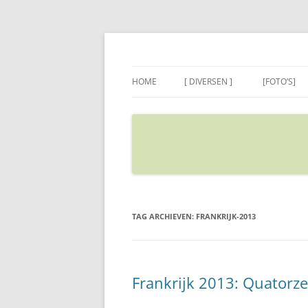
Ga
naar
de
Sietse's blog
inhoud
HOME
[ DIVERSEN ]
[FOTO’S]
ADRES IN GOOGLE MAPS
VERPLAATSEN
TAG ARCHIEVEN:
FRANKRIJK-2013
Frankrijk 2013: Quatorze 