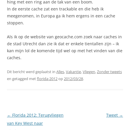
hing met een ring aan de tak van een boom.
In de eerste cache zat een trackable en die heb ik
meegenomen, in Europa ga ik hem ergens in een cache
stoppen.
Als ik op de website van geocache.com zoek naar caches in
de stad Utrecht dan zie ik dat er enkele tientallen zijn – ik
kan mijn lol de komende tijd wel op met het vinden van die
caches.
Dit bericht werd geplaatst in
Alles
,
Vakantie
,
Vliegen
,
Zonder tweets
en getagged met
florida-2012
op
2012/03/28
.
Berichtnavigatie
←
Florida 2012: Terugvliegen
Tweet
→
van Key West naar