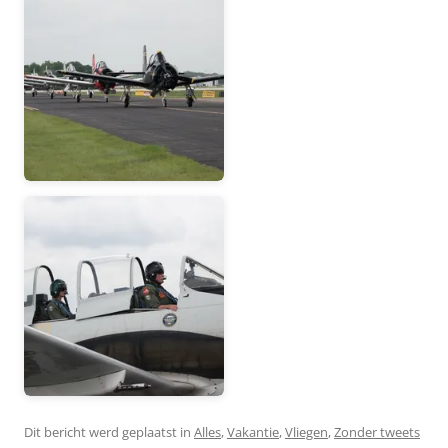
Dit bericht werd geplaatst in
Alles
,
Vakantie
,
Vliegen
,
Zonder tweets