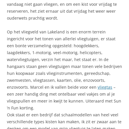
vandaag niet gaan vliegen, en om een kist voor vrijdag te
reserveren, het ziet ernaar uit dat vrijdag het weer weer
ouderwets prachtig wordt.
Op het vliegveld van Lakeland is een enorm terrein
ingericht voor het tonen van allerlei vliegtuigen, er staat
een bonte verzameling opgesteld: hoogdekkers,
laagdekkers, 1-motorig, veel-motorig, helicopters,
watervliegtuigen, verzin het maar, het staat er. In de
hangaars staan geen vliegtuigen maar tonen vele bedrijven
hun koopwaar zoals vlieginstrumenten, gereedschap,
zwemvesten, vliegtassen, kaarten, olie, enzovoorts,
enzovoorts. Marcel en ik vallen beide voor een
vliegtas
–
een zeer handig ding met ontelbaar veel vakjes om al je
vliegspullen en meer in kwijt te kunnen. Uiteraard met Sun
’n Fun korting.
Ook staat er een bedrijf dat schaalmodellen van heel veel
verschillende types kisten kan maken, ik zit er zwaar aan te
denken om een model van mijn vliegtuig te laten maken –