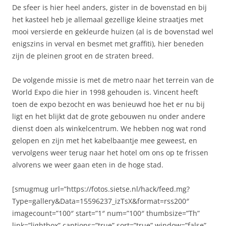
De sfeer is hier heel anders, gister in de bovenstad en bij
het kasteel heb je allemaal gezellige kleine straatjes met
mooi versierde en gekleurde huizen (al is de bovenstad wel
enigszins in verval en besmet met graffiti), hier beneden
zijn de pleinen groot en de straten breed.
De volgende missie is met de metro naar het terrein van de
World Expo die hier in 1998 gehouden is. Vincent heeft
toen de expo bezocht en was benieuwd hoe het er nu bij
ligt en het blijkt dat de grote gebouwen nu onder andere
dienst doen als winkelcentrum. We hebben nog wat rond
gelopen en zijn met het kabelbaantje mee geweest, en
vervolgens weer terug naar het hotel om ons op te frissen
alvorens we weer gaan eten in de hoge stad.
[smugmug url=”https://fotos.sietse.nl/hack/feed.mg?
Type=gallery&Data=15596237_izTsX&format=rss200″
imagecount=”100″ start=”1″ num=”100″ thumbsize=”Th”
link=”lightbox” captions=”true” sort=”true” window=”false”